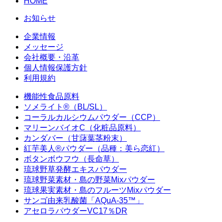
HOME
お知らせ
企業情報
メッセージ
会社概要・沿革
個人情報保護方針
利用規約
機能性食品原料
ソメライト®（BL/SL）
コーラルカルシウムパウダー（CCP）
マリーンバイオC（化粧品原料）
カンダバー（甘藷葉茎粉末）
紅芋美人®パウダー（品種：美ら恋紅）
ボタンボウフウ（長命草）
琉球野草発酵エキスパウダー
琉球野菜素材・島の野菜Mixパウダー
琉球果実素材・島のフルーツMixパウダー
サンゴ由来乳酸菌「AQuA-35™」
アセロラパウダーVC17％DR