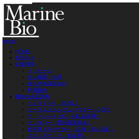
menu
HOME
お知らせ
企業情報
メッセージ
会社概要・沿革
個人情報保護方針
利用規約
機能性食品原料
ソメライト®（BL/SL）
コーラルカルシウムパウダー（CCP）
マリーンバイオC（化粧品原料）
カンダバー（甘藷葉茎粉末）
紅芋美人®パウダー（品種：美ら恋紅）
ボタンボウフウ（長命草）