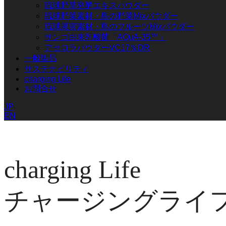
琉球野草発酵エキスパウダー
琉球野菜素材・島の野菜Mixパウダー
琉球果実素材・島のフルーツMixパウダー
サンゴ由来乳酸菌「AQuA-35™」
アセロラパウダーVC17％DR
一般製品
サステナビリティ
charging Life
お問合せ
JP
EN
charging Life
チャージングライ