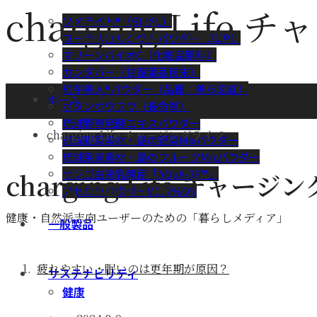
charging Life
チャ
ソメライト®（BL/SL）
コーラルカルシウムパウダー（CCP）
マリーンバイオC（化粧品原料）
カンダバー（甘藷葉茎粉末）
紅芋美人®パウダー（品種：美ら恋紅）
ホーム
ボタンボウフウ（長命草）
琉球野草発酵エキスパウダー
charging Life チャージングライフ
琉球野菜素材・島の野菜Mixパウダー
琉球果実素材・島のフルーツMixパウダー
サンゴ由来乳酸菌「AQuA-35™」
charging Life チャー
アセロラパウダーVC17％DR
健康・自然派志向ユーザーのための「暮らしメディア」
一般製品
疲れやすい・眠いのは更年期が原因？
サステナビリティ
健康