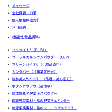
メッセージ
会社概要・沿革
個人情報保護方針
利用規約
機能性食品原料
ソメライト®（BL/SL）
コーラルカルシウムパウダー（CCP）
マリーンバイオC（化粧品原料）
カンダバー（甘藷葉茎粉末）
紅芋美人®パウダー（品種：美ら恋紅）
ボタンボウフウ（長命草）
琉球野草発酵エキスパウダー
琉球野菜素材・島の野菜Mixパウダー
琉球果実素材・島のフルーツMixパウダー