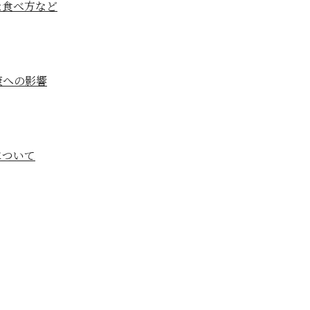
な食べ方など
康への影響
について