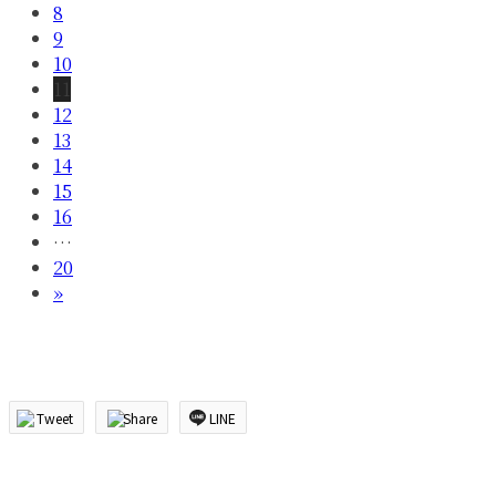
8
9
10
11
12
13
14
15
16
…
20
»
Tweet
Share
LINE