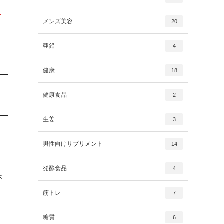
え
メンズ美容
20
亜鉛
4
健康
18
健康食品
2
生姜
3
男性向けサプリメント
14
発酵食品
4
が
筋トレ
7
糖質
6