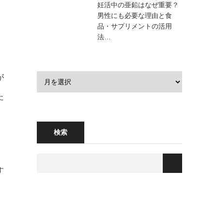
妊活中の亜鉛はなぜ重要？
男性にも必要な理由と食
品・サプリメントの活用
法…
が
た
検索
す