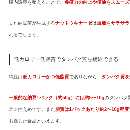
腸内環境を整えることで、
免疫力の向上や便通をスムーズ
また納豆菌が生成する
ナットウキナーゼ
は
血液をサラサラ
れるでしょう。
低カロリー低脂質でタンパク質を補給できる
納豆は
低カロリーかつ低脂質
でありながら、
タンパク質を
一般的な納豆1パック（約50g）には約5〜10g
のタンパク
常に控えめです。また
脂質は1パックあたり約2〜10g程度
も適した食品といえます。