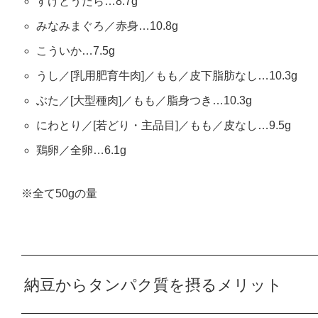
すけとうだら…8.7g
みなみまぐろ／赤身…10.8g
こういか…7.5g
うし／[乳用肥育牛肉]／もも／皮下脂肪なし…10.3g
ぶた／[大型種肉]／もも／脂身つき…10.3g
にわとり／[若どり・主品目]／もも／皮なし…9.5g
鶏卵／全卵…6.1g
※全て50gの量
納豆からタンパク質を摂るメリット