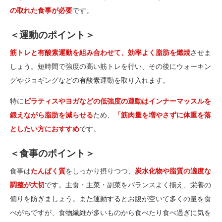
の取れた食事が必要
です。
＜運動のポイント＞
筋トレと有酸素運動を組み合わせて、効率よく脂肪を燃焼
させま
しょう。短時間で強度の高い筋トレを行い、その後にウォーキン
グやジョギングなどの有酸素運動を取り入れます。
特に
ピラティスやヨガなどの低強度の運動はインナーマッスルを
鍛えながら脂肪を減らせる
ため、
「筋肉量を増やさずに体重を落
としたい方におすすめ
です。
＜食事のポイント＞
食事は
たんぱく質
をしっかり摂りつつ、
炭水化物や脂質の適度な
調整が大切
です。主食・主菜・副菜をバランスよく揃え、栄養の
偏りを防ぎましょう。また運動するとお腹が空いて多くの量を食
べがちですが、食物繊維が多いものから食べたり食べ過ぎに気を