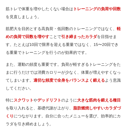
筋トレで体重を増やしたくない場合は
トレーニングの負荷や回数
を見直しましょう。
筋肥大を目的とする高負荷・低回数のトレーニングではなく、
軽
めの負荷で回数を増やす
ことで
引き締まったカラダ
を目指せま
す。たとえば10回で限界を迎える重量ではなく、15〜20回でき
る重量でトレーニングを行うのが効果的です。
また、運動の頻度も重要です。負荷が軽すぎるトレーニングをた
まに行うだけでは消費カロリーが少なく、体重が増えやすくなっ
てしまいます。
適切な頻度で全身をバランスよく鍛える
よう意識
してください。
特に
スクワット
や
デッドリフト
のように
大きな筋肉を鍛える種目
を取り入れると、基礎代謝が上がり、
脂肪燃焼しやすいカラダづ
くり
につながります。自分に合ったメニューを選び、効率的にカ
ラダを引き締めましょう。