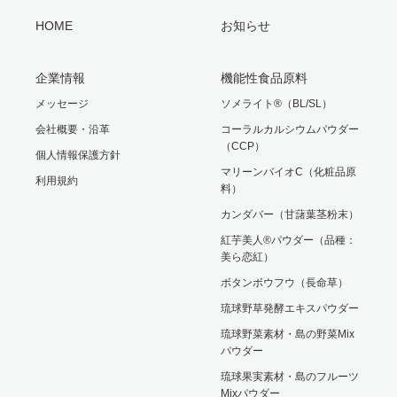
HOME
お知らせ
企業情報
機能性食品原料
メッセージ
ソメライト®（BL/SL）
会社概要・沿革
コーラルカルシウムパウダー
（CCP）
個人情報保護方針
マリーンバイオC（化粧品原
利用規約
料）
カンダバー（甘藷葉茎粉末）
紅芋美人®パウダー（品種：
美ら恋紅）
ボタンボウフウ（長命草）
琉球野草発酵エキスパウダー
琉球野菜素材・島の野菜Mix
パウダー
琉球果実素材・島のフルーツ
Mixパウダー