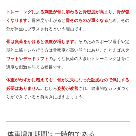
トレーニングによる刺激が骨に加わると骨密度が高まり、骨が強
くなります。
骨密度が上がると
骨そのものが重くなる
ため、その
分が体重にプラスされるという理由です。
骨は負荷をかけると強度が増します。
そのためスポーツ選手や定
期的に筋トレを行う方は骨密度が高い傾向にあり、たとえば
スク
ワット
や
デッドリフト
のような負荷の大きいトレーニングは骨に
適度な刺激を与える種目です。
体重がわずかに増えても、骨が丈夫になった証拠なので気にする
必要はありません。
むしろ
姿勢が改善
され、健康的なカラダづく
りができていると前向きに捉えましょう。
体重増加期間は一時的である