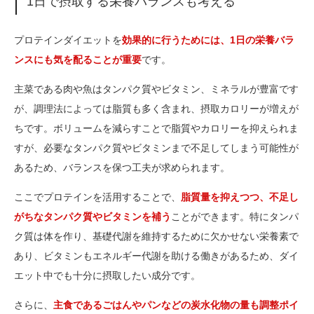
1日で摂取する栄養バランスも考える
プロテインダイエットを
効果的に行うためには、1日の栄養バラ
ンスにも気を配ることが重要
です。
主菜である肉や魚はタンパク質やビタミン、ミネラルが豊富です
が、調理法によっては脂質も多く含まれ、摂取カロリーが増えが
ちです。ボリュームを減らすことで脂質やカロリーを抑えられま
すが、必要なタンパク質やビタミンまで不足してしまう可能性が
あるため、バランスを保つ工夫が求められます。
ここでプロテインを活用することで、
脂質量を抑えつつ、不足し
がちなタンパク質やビタミンを補う
ことができます。特にタンパ
ク質は体を作り、基礎代謝を維持するために欠かせない栄養素で
あり、ビタミンもエネルギー代謝を助ける働きがあるため、ダイ
エット中でも十分に摂取したい成分です。
さらに、
主食であるごはんやパンなどの炭水化物の量も調整ポイ