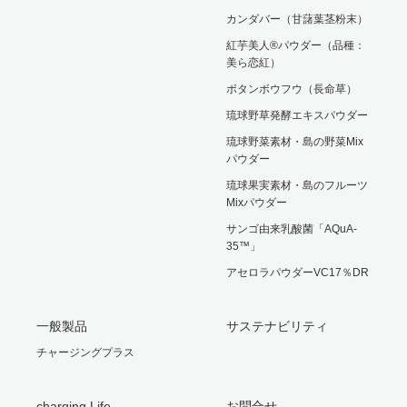
カンダバー（甘藷葉茎粉末）
紅芋美人®パウダー（品種：
美ら恋紅）
ボタンボウフウ（長命草）
琉球野草発酵エキスパウダー
琉球野菜素材・島の野菜Mix
パウダー
琉球果実素材・島のフルーツ
Mixパウダー
サンゴ由来乳酸菌「AQuA-
35™」
アセロラパウダーVC17％DR
一般製品
サステナビリティ
チャージングプラス
charging Life
お問合せ