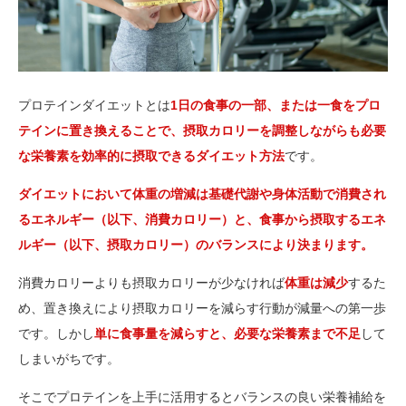
プロテインダイエットとは
1日の食事の一部、または一食をプロ
テインに置き換えることで、摂取カロリーを調整しながらも必要
な栄養素を効率的に摂取できるダイエット方法
です。
ダイエットにおいて体重の増減は基礎代謝や身体活動で消費され
るエネルギー（以下、消費カロリー）と、食事から摂取するエネ
ルギー（以下、摂取カロリー）のバランスにより決まります。
消費カロリーよりも摂取カロリーが少なければ
体重は減少
するた
め、置き換えにより摂取カロリーを減らす行動が減量への第一歩
です。しかし
単に食事量を減らすと、必要な栄養素まで不足
して
しまいがちです。
そこでプロテインを上手に活用するとバランスの良い栄養補給を