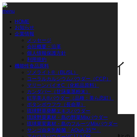
menu
HOME
お知らせ
企業情報
メッセージ
charging Life
会社概要・沿革
個人情報保護方針
利用規約
チャージングライ
機能性食品原料
ソメライト®（BL/SL）
コーラルカルシウムパウダー（CCP）
フ
マリーンバイオC（化粧品原料）
カンダバー（甘藷葉茎粉末）
紅芋美人®パウダー（品種：美ら恋紅）
ボタンボウフウ（長命草）
琉球野草発酵エキスパウダー
ホーム
琉球野菜素材・島の野菜Mixパウダー
charging Life チャージングライフ
琉球果実素材・島のフルーツMixパウダー
糖質
サンゴ由来乳酸菌「AQuA-35™」
糖質とは？1日の摂取量や糖類・炭水化物・砂糖との
アセロラパウダーVC17％DR