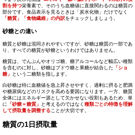
割を持つ
栄養素で、そのうち血糖値に直接関わるのは糖質の
部分です。食品表示を見るときは「炭水化物」だけでなく
「糖質」「食物繊維」の内訳
をチェックしましょう。
砂糖との違い
糖質と砂糖は混同されやすいですが、砂糖は糖質の一部であ
り、すべての糖質が砂糖というわけではありません。
糖質は、でんぷんやオリゴ糖、糖アルコールなど幅広い種類
を含むのに対し、砂糖はブドウ糖と果糖が結合した
「ショ
糖」
という二糖類を指します。
白砂糖は特に血糖値を急上昇させやすく、過剰に摂ると肥満
や糖尿病などのリスクを高める要因になります。一方、糖質
全体にはエネルギー源として欠かせない役割もあるため、単
に
「砂糖＝糖質」
と考えるのではなく
種類ごとの特徴を理解
して摂取量を調整する
ことが大切です。
糖質の1日摂取量