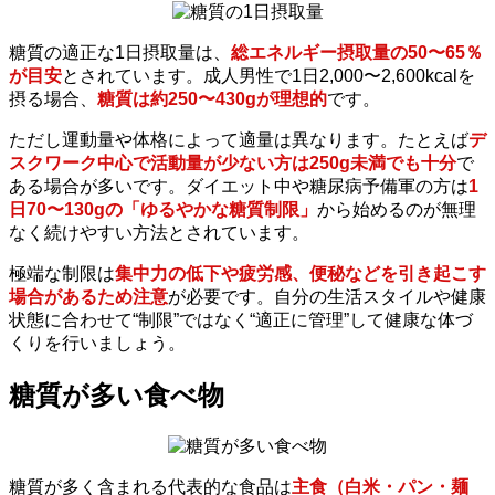
糖質の適正な1日摂取量は、
総エネルギー摂取量の50〜65％
が目安
とされています。成人男性で1日2,000〜2,600kcalを
摂る場合、
糖質は約250〜430gが理想的
です。
ただし運動量や体格によって適量は異なります。たとえば
デ
スクワーク中心で活動量が少ない方は250g未満でも十分
で
ある場合が多いです。ダイエット中や糖尿病予備軍の方は
1
日70〜130gの「ゆるやかな糖質制限」
から始めるのが無理
なく続けやすい方法とされています。
極端な制限は
集中力の低下や疲労感、便秘などを引き起こす
場合があるため注意
が必要です。自分の生活スタイルや健康
状態に合わせて“制限”ではなく“適正に管理”して健康な体づ
くりを行いましょう。
糖質が多い食べ物
糖質が多く含まれる代表的な食品は
主食（白米・パン・麺