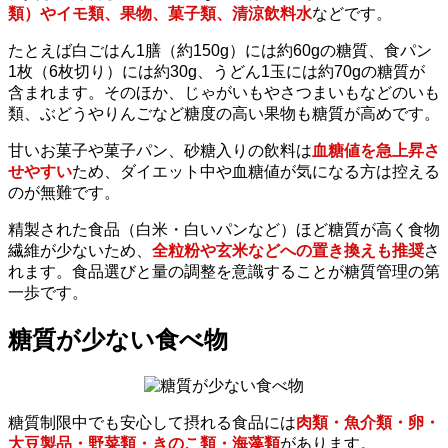
類）やイモ類、果物、菓子類、清涼飲料水
などです。
たとえば白ごはん1膳（約150g）には約60gの糖質、食パン
1枚（6枚切り）には約30g、うどん1玉には約70gの糖質が
含まれます。そのほか、じゃがいもやさつまいもなどのいも
類、ぶどうやりんごなど糖度の高い果物も糖質が高めです。
甘いお菓子や菓子パン、砂糖入りの飲料は
血糖値を急上昇さ
せやすい
ため、ダイエット中や血糖値が気になる方は控える
のが無難です。
精製された食品（白米・白いパンなど）ほど糖質が高く食物
繊維が少ないため、
全粒粉や玄米などへの置き換えも推奨
さ
れます。食品選びと量の調整を意識することが糖質管理の第
一歩です。
糖質が少ない食べ物
糖質制限中でも安心して摂れる食品には
肉類・魚介類・卵・
大豆製品・野菜類・きのこ類・海藻類
があります。