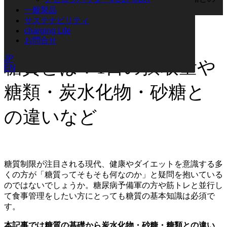
違いなど
一般製品
サステナビリティ
糖質
charging Life
2025.07.11
お問合せ
JP
糖質とは？1日の摂取量や
EN
糖類・炭水化物・砂糖と
の違いなど
糖質制限が注目される現代、健康やダイエットを意識する多
くの方が「糖質ってそもそも何なのか」と疑問を抱いている
のではないでしょうか。糖尿病予備軍の方や筋トレと並行し
て食事管理をしたい方にとっても糖質の基本知識は必須で
す。
本記事では糖質の基礎から炭水化物・砂糖・糖類との違い、