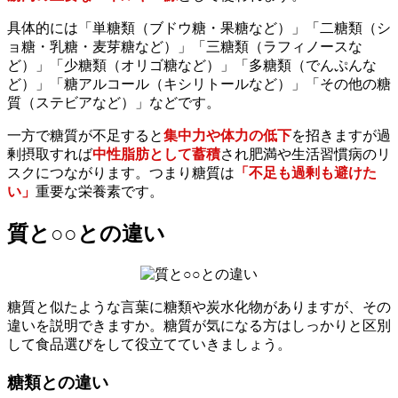
具体的には「単糖類（ブドウ糖・果糖など）」「二糖類（シ
ョ糖・乳糖・麦芽糖など）」「三糖類（ラフィノースな
ど）」「少糖類（オリゴ糖など）」「多糖類（でんぷんな
ど）」「糖アルコール（キシリトールなど）」「その他の糖
質（ステビアなど）」などです。
一方で糖質が不足すると
集中力や体力の低下
を招きますが過
剰摂取すれば
中性脂肪として蓄積
され肥満や生活習慣病のリ
スクにつながります。つまり糖質は
「不足も過剰も避けた
い」
重要な栄養素です。
質と○○との違い
糖質と似たような言葉に糖類や炭水化物がありますが、その
違いを説明できますか。糖質が気になる方はしっかりと区別
して食品選びをして役立てていきましょう。
糖類との違い