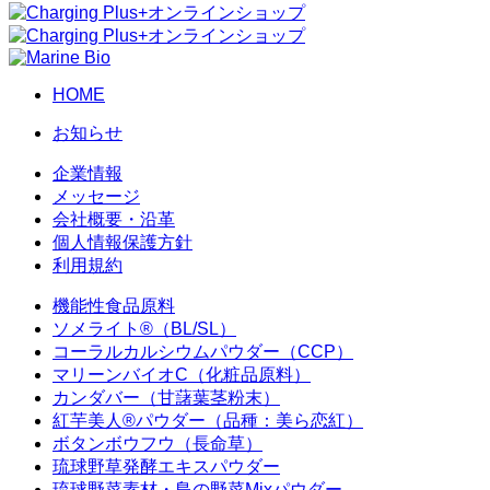
HOME
お知らせ
企業情報
メッセージ
会社概要・沿革
個人情報保護方針
利用規約
機能性食品原料
ソメライト®（BL/SL）
コーラルカルシウムパウダー（CCP）
マリーンバイオC（化粧品原料）
カンダバー（甘藷葉茎粉末）
紅芋美人®パウダー（品種：美ら恋紅）
ボタンボウフウ（長命草）
琉球野草発酵エキスパウダー
琉球野菜素材・島の野菜Mixパウダー