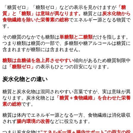
「糖質ゼロ」「糖類ゼロ」などの表示を見かけますが
「糖
質」と「糖類」は意味が異なります。
糖質とは
炭水化物から
食物繊維を除いた栄養素の総称
でエネルギー源となる物質で
す。
その糖質のなかでも糖類は
単糖類と二糖類
だけを指します。
つまり糖類は糖質の一部で、多糖類や糖アルコールは糖質に
含まれますが糖類には含まれません。
糖類は血糖値を急上昇させやすい
傾向があるため糖質制限中
は
「糖類ゼロ」
の表示もひとつの目安になります。
炭水化物との違い
糖質と炭水化物は混同されやすい言葉ですが、実は意味が異
なります。炭水化物とは
「糖質＋食物繊維」を合わせた栄養
素の総称
です。
糖質は体内でエネルギー源となる一方、食物繊維は消化吸収
されず
腸内環境の改善
などに役立ちます。
つまり炭水化物は
“エネルギー源＋腸内サポート”の両方の役