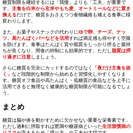
糖質制限を継続するには「我慢」よりも「工夫」が重要で
す。
主食を白米から玄米やもち麦、オートミールなどに置き
換える
だけで、糖質をおさえつつ食物繊維も補える食事に様
変わりします。
また、お菓子やスナックの代わりに
ゆで卵、チーズ、ナッ
ツ、高たんぱくバーなどを活用
すれば満足感も得やすく空腹
を防げます。食事はたんぱく質や脂質をしっかり摂ると腹持
ちが良くなり、間食の抑制にも効果的です。ただし
脂質は摂
り過ぎに注意
しましょう。
さらに糖質を完全にカットするのではなく
「夜だけ主食を抜
く」
など段階的な制限から始めると習慣化しやすくなりま
す。糖質オフ食品や高たんぱく・低糖質の食品などを上手に
活用できると無理なく健康的な糖質制限が可能になるでしょ
う。
まとめ
糖質は脳や体を動かすために欠かせない重要な栄養素です。
ただし過剰に摂取すれば肥満や糖尿病といった
生活習慣病の
リスク
が高まるため「摂り方」の工夫が大切です。