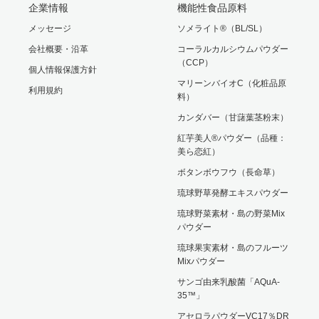
企業情報
機能性食品原料
メッセージ
ソメライト®（BL/SL）
会社概要・沿革
コーラルカルシウムパウダー
（CCP）
個人情報保護方針
マリーンバイオC（化粧品原
利用規約
料）
カンダバー（甘藷葉茎粉末）
紅芋美人®パウダー（品種：
美ら恋紅）
ボタンボウフウ（長命草）
琉球野草発酵エキスパウダー
琉球野菜素材・島の野菜Mix
パウダー
琉球果実素材・島のフルーツ
Mixパウダー
サンゴ由来乳酸菌「AQuA-
35™」
アセロラパウダーVC17％DR