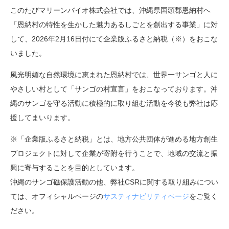
このたびマリーンバイオ株式会社では、沖縄県国頭郡恩納村へ
「恩納村の特性を生かした魅力あるしごとを創出する事業」に対
して、2026年2月16日付にて企業版ふるさと納税（※）をおこな
いました。
風光明媚な自然環境に恵まれた恩納村では、世界一サンゴと人に
やさしい村として「サンゴの村宣言」をおこなっております。沖
縄のサンゴを守る活動に積極的に取り組む活動を今後も弊社は応
援してまいります。
※「企業版ふるさと納税」とは、地方公共団体が進める地方創生
プロジェクトに対して企業が寄附を行うことで、地域の交流と振
興に寄与することを目的としています。
沖縄のサンゴ礁保護活動の他、弊社CSRに関する取り組みについ
ては、オフィシャルページの
サスティナビリティページ
をご覧く
ださい。